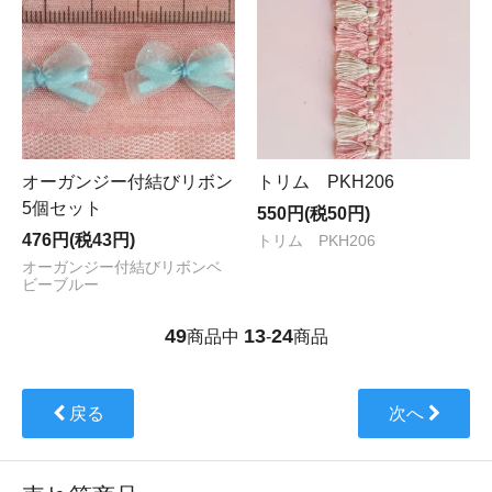
オーガンジー付結びリボン
トリム PKH206
5個セット
550円(税50円)
476円(税43円)
トリム PKH206
オーガンジー付結びリボンベ
ビーブルー
49
13
24
商品中
-
商品
戻る
次へ