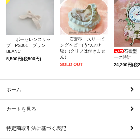
石膏型 スリーピ
ポーセレンスリッ
ングベビー(うつぶせ
プ PS001 ブラン
寝）(クリブは付きませ
BLANC
石膏型
ん）
ーク時計
5,500円(税500円)
SOLD OUT
24,200円(税2
ホーム
カートを見る
特定商取引法に基づく表記