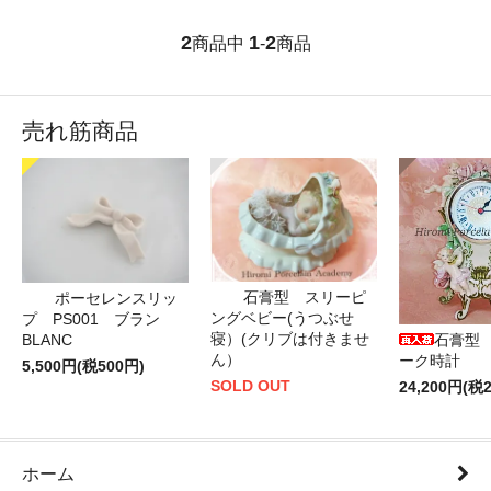
2
1
2
商品中
-
商品
売れ筋商品
石膏型 スリーピ
ポーセレンスリッ
ングベビー(うつぶせ
プ PS001 ブラン
寝）(クリブは付きませ
BLANC
石膏型
ん）
ーク時計
5,500円(税500円)
SOLD OUT
24,200円(税2
ホーム