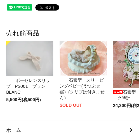
売れ筋商品
石膏型 スリーピ
ポーセレンスリッ
ングベビー(うつぶせ
プ PS001 ブラン
寝）(クリブは付きませ
BLANC
石膏型
ん）
ーク時計
5,500円(税500円)
SOLD OUT
24,200円(税2
ホーム