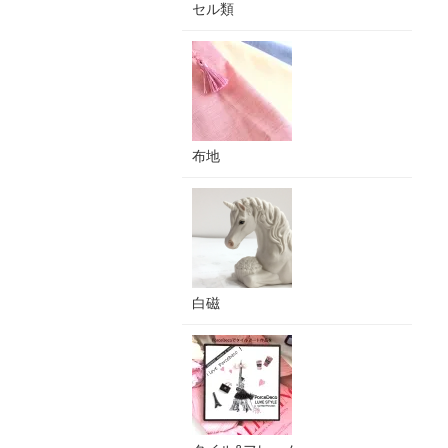
セル類
布地
白磁