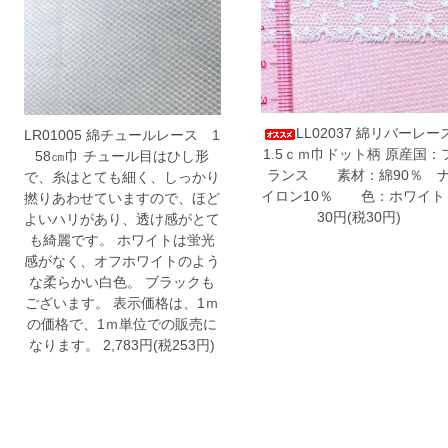
LL02037 綿リバーレー
LR01005 綿チュールレース 1
1.5ｃｍ巾ドット柄
原産国：
58㎝巾
チュール目はひし形
ランス 素材：綿90％ 
で、糸はとても細く、しっかり
イロン10％ 色：ホワイト 
撚りあわせていますので、ほど
30円(税30円)
よいハリがあり、透け感がとて
も綺麗です。 ホワイトは蛍光
感がなく、オフホワイトのよう
な柔らかい白色。 ブラックも
ございます。 表示価格は、1ｍ
の価格で、1ｍ単位での販売に
なります。 2,783円(税253円)