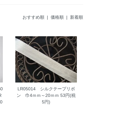
おすすめ順 |
価格順
|
新着順
0
LR05014 シルクテープリボ
R
ン 巾4ｍｍ～20ｍｍ
53円(税
0
5円)