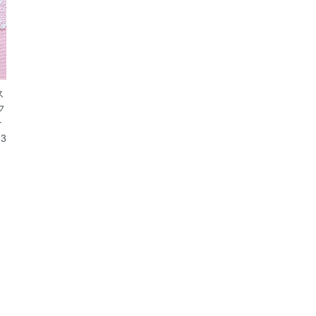
ス
フ
ナ
3