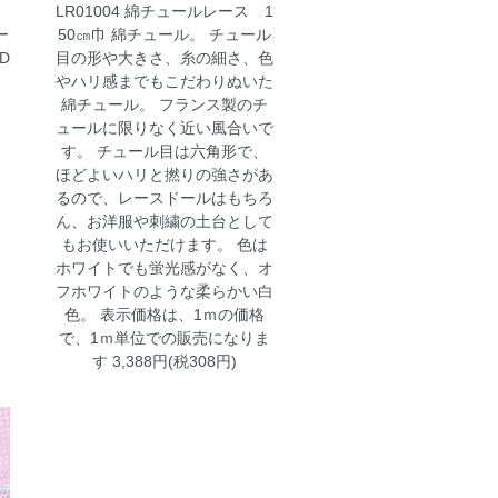
ム
LR01004 綿チュールレース 1
ー
50㎝巾
綿チュール。 チュール
D
目の形や大きさ、糸の細さ、色
やハリ感までもこだわりぬいた
綿チュール。 フランス製のチ
ュールに限りなく近い風合いで
す。 チュール目は六角形で、
ほどよいハリと撚りの強さがあ
るので、レースドールはもちろ
ん、お洋服や刺繍の土台として
もお使いいただけます。 色は
ホワイトでも蛍光感がなく、オ
フホワイトのような柔らかい白
色。 表示価格は、1ｍの価格
で、1ｍ単位での販売になりま
す 3,388円(税308円)