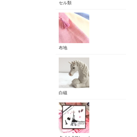
セル類
布地
白磁