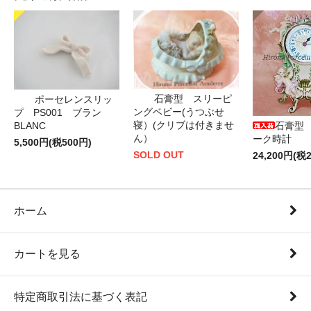
石膏型 スリーピ
ポーセレンスリッ
ングベビー(うつぶせ
プ PS001 ブラン
寝）(クリブは付きませ
BLANC
石膏型
ん）
ーク時計
5,500円(税500円)
SOLD OUT
24,200円(税2
ホーム
カートを見る
特定商取引法に基づく表記