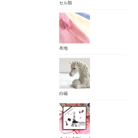
セル類
布地
白磁