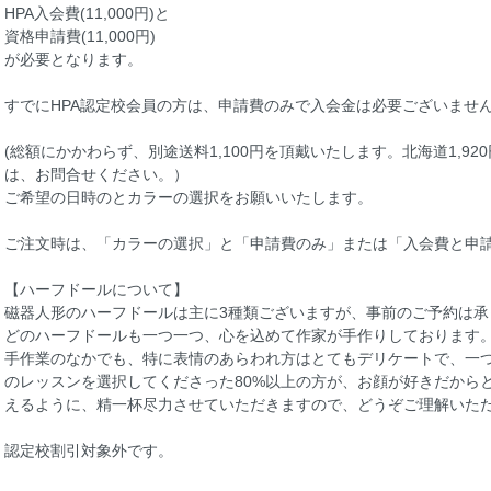
HPA入会費(11,000円)と
資格申請費(11,000円)
が必要となります。
すでにHPA認定校会員の方は、申請費のみで入会金は必要ございませ
(総額にかかわらず、別途送料1,100円を頂戴いたします。北海道1,92
は、お問合せください。）
ご希望の日時のとカラーの選択をお願いいたします。
ご注文時は、「カラーの選択」と「申請費のみ」または「入会費と申
【ハーフドールについて】
磁器人形のハーフドールは主に3種類ございますが、事前のご予約は承
どのハーフドールも一つ一つ、心を込めて作家が手作りしております
手作業のなかでも、特に表情のあらわれ方はとてもデリケートで、一つ
のレッスンを選択してくださった80%以上の方が、お顔が好きだから
えるように、精一杯尽力させていただきますので、どうぞご理解いた
認定校割引対象外です。