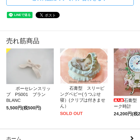
売れ筋商品
石膏型 スリーピ
ポーセレンスリッ
ングベビー(うつぶせ
プ PS001 ブラン
寝）(クリブは付きませ
BLANC
石膏型
ん）
ーク時計
5,500円(税500円)
SOLD OUT
24,200円(税2
ホーム