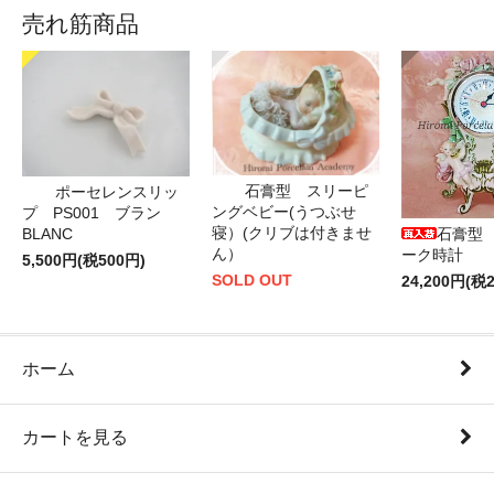
売れ筋商品
石膏型 スリーピ
ポーセレンスリッ
ングベビー(うつぶせ
プ PS001 ブラン
寝）(クリブは付きませ
BLANC
石膏型
ん）
ーク時計
5,500円(税500円)
SOLD OUT
24,200円(税2
ホーム
カートを見る