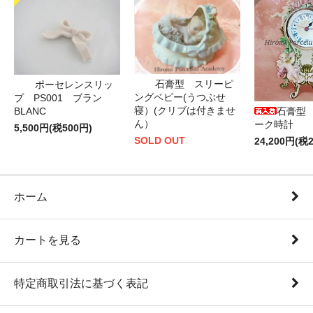
石膏型 スリーピ
ポーセレンスリッ
ングベビー(うつぶせ
プ PS001 ブラン
寝）(クリブは付きませ
BLANC
石膏型
ん）
ーク時計
5,500円(税500円)
SOLD OUT
24,200円(税2
ホーム
カートを見る
特定商取引法に基づく表記